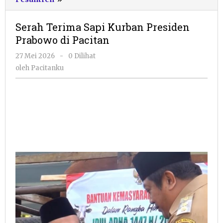
Terima
Sapi
Serah Terima Sapi Kurban Presiden
Kurban
Prabowo di Pacitan
Presiden
Prabowo
oleh
27 Mei 2026
-
0 Dilihat
di
Pacitanku
oleh
Pacitanku
Pacitan