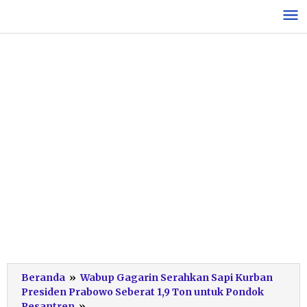
Lewati
ke
konten
Beranda
»
Wabup Gagarin Serahkan Sapi Kurban
Presiden Prabowo Seberat 1,9 Ton untuk Pondok
Serah
Pesantren
»