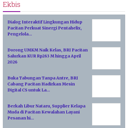
Ekbis
Dialog Interaktif Lingkungan Hidup
Pacitan Perkuat Sinergi Pentahelix,
Pengelola…
Dorong UMKM Naik Kelas, BRI Pacitan
Salurkan KUR Rp263 M hingga April
2026
Buka Tabungan Tanpa Antre, BRI
Cabang Pacitan Hadirkan Mesin
Digital CS untuk La…
Berkah Libur Nataru, Supplier Kelapa
Muda di Pacitan Kewalahan Layani
Pesanan hi…