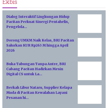
Ekbis
Dialog Interaktif Lingkungan Hidup
Pacitan Perkuat Sinergi Pentahelix,
Pengelola…
Dorong UMKM Naik Kelas, BRI Pacitan
Salurkan KUR Rp263 M hingga April
2026
Buka Tabungan Tanpa Antre, BRI
Cabang Pacitan Hadirkan Mesin
Digital CS untuk La…
Berkah Libur Nataru, Supplier Kelapa
Muda di Pacitan Kewalahan Layani
Pesanan hi…