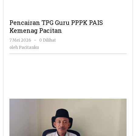
Pencairan TPG Guru PPPK PAIS
Kemenag Pacitan
oleh
7 Mei 2026
-
0 Dilihat
Pacitanku
oleh
Pacitanku