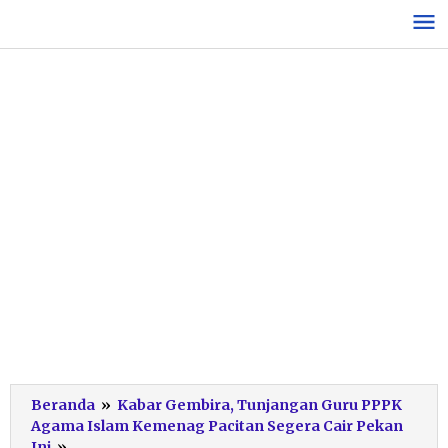
Lewati
ke
konten
Beranda
»
Kabar Gembira, Tunjangan Guru PPPK
Agama Islam Kemenag Pacitan Segera Cair Pekan
Pencairan
Ini
»