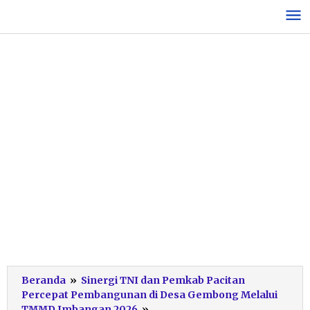
Lewati
ke
konten
Beranda
»
Sinergi TNI dan Pemkab Pacitan
Percepat Pembangunan di Desa Gembong Melalui
TMMD-
TMMD Imbangan 2026
»