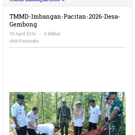
Imbangan-
Pacitan-
TMMD-Imbangan-Pacitan-2026-Desa-
2026-
Gembong.
Desa-
Gembong.
oleh
30 April 2026
-
0 Dilihat
Pacitanku
oleh
Pacitanku