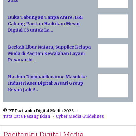
2026
Buka Tabungan Tanpa Antre, BRI
Cabang Pacitan Hadirkan Mesin
Digital CS untuk La…
Berkah Libur Nataru, Supplier Kelapa
Muda di Pacitan Kewalahan Layani
Pesanan hi…
Hashim Djojohadikusumo Masuk ke
Industri Aset Digital: Arsari Group
Resmi Jadi P…
© PT Pacitanku Digital Media 2023
Tata Cara Pasang Iklan
Cyber Media Guidelines
Pacitanku Digital Media