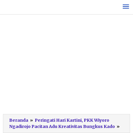
Lewati
ke
konten
Beranda
»
Peringati Hari Kartini, PKK Wiyoro
Lomb
Ngadirojo Pacitan Adu Kreativitas Bungkus Kado
»
PKK