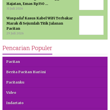
Hajatan, Emas Rp350 …
31 Juli 2026
Waspada! Kasus Kabel WiFi Terbakar
Marak di Sejumlah Titik Jalanan
Pacitan
29 Juli 2026
Pencarian Populer
Pacitan
Berita Pacitan Hari ini
Pacitanku
Video
Indartato