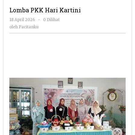
Hari
Lomba PKK Hari Kartini
Karti
oleh
18 April 2026
-
0 Dilihat
Pacitanku
oleh
Pacitanku