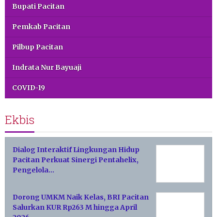
Bupati Pacitan
Pemkab Pacitan
Pilbup Pacitan
Indrata Nur Bayuaji
COVID-19
Ekbis
Dialog Interaktif Lingkungan Hidup
Pacitan Perkuat Sinergi Pentahelix,
Pengelola…
Dorong UMKM Naik Kelas, BRI Pacitan
Salurkan KUR Rp263 M hingga April