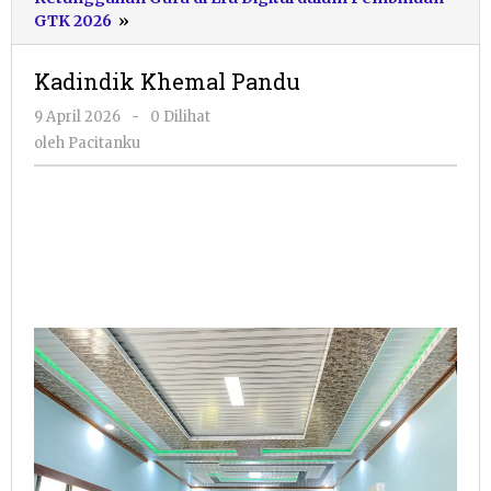
Kadindik
GTK 2026
»
Khemal
Pandu
Kadindik Khemal Pandu
oleh
9 April 2026
-
0 Dilihat
Pacitanku
oleh
Pacitanku