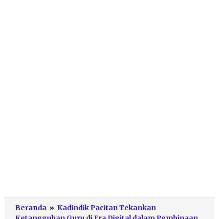
Beranda
»
Kadindik Pacitan Tekankan
Ketangguhan Guru di Era Digital dalam Pembinaan