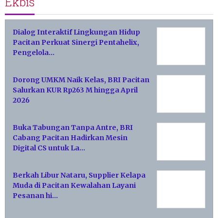
Ekbis
Dialog Interaktif Lingkungan Hidup
Pacitan Perkuat Sinergi Pentahelix,
Pengelola…
Dorong UMKM Naik Kelas, BRI Pacitan
Salurkan KUR Rp263 M hingga April
2026
Buka Tabungan Tanpa Antre, BRI
Cabang Pacitan Hadirkan Mesin
Digital CS untuk La…
Berkah Libur Nataru, Supplier Kelapa
Muda di Pacitan Kewalahan Layani
Pesanan hi…