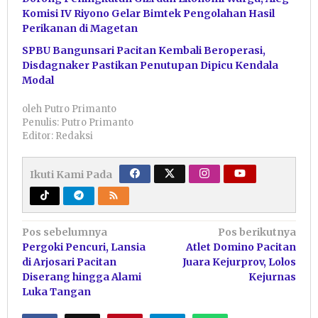
Komisi IV Riyono Gelar Bimtek Pengolahan Hasil
Perikanan di Magetan
SPBU Bangunsari Pacitan Kembali Beroperasi,
Disdagnaker Pastikan Penutupan Dipicu Kendala
Modal
oleh
Putro Primanto
Penulis: Putro Primanto
Editor: Redaksi
Ikuti Kami Pada
Navigasi
Pos sebelumnya
Pos berikutnya
Pergoki Pencuri, Lansia
Atlet Domino Pacitan
pos
di Arjosari Pacitan
Juara Kejurprov, Lolos
Diserang hingga Alami
Kejurnas
Luka Tangan