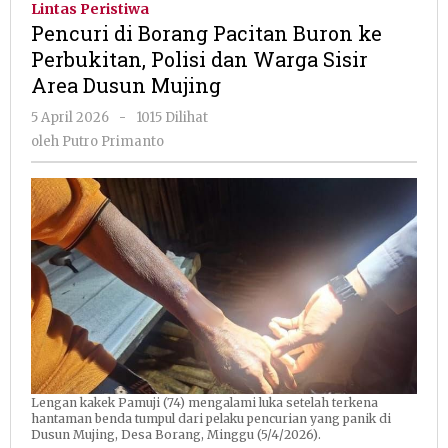
Lintas Peristiwa
Pacitan
Pencuri di Borang Pacitan Buron ke
Buron
Perbukitan, Polisi dan Warga Sisir
ke
Area Dusun Mujing
Perbukitan,
Polisi
oleh
5 April 2026
-
1015 Dilihat
dan
Putro
oleh
Putro Primanto
Warga
Primanto
Sisir
Area
Dusun
Mujing
Lengan kakek Pamuji (74) mengalami luka setelah terkena
hantaman benda tumpul dari pelaku pencurian yang panik di
Dusun Mujing, Desa Borang, Minggu (5/4/2026).