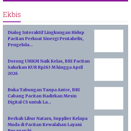
Ekbis
Dialog Interaktif Lingkungan Hidup
Pacitan Perkuat Sinergi Pentahelix,
Pengelola…
Dorong UMKM Naik Kelas, BRI Pacitan
Salurkan KUR Rp263 M hingga April
2026
Buka Tabungan Tanpa Antre, BRI
Cabang Pacitan Hadirkan Mesin
Digital CS untuk La…
Berkah Libur Nataru, Supplier Kelapa
Muda di Pacitan Kewalahan Layani
Pesanan hi…