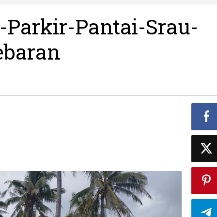
Area-
Parkir-
Parkir-Pantai-Srau-
Pantai-
Srau-
ebaran
Pacitan
Libur-
Lebara