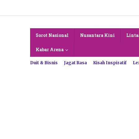
Lewati
ke
konten
Sorot Nasional
Nusantara Kini
Linta
Kabar Arena
Duit & Bisnis
Jagat Rasa
Kisah Inspiratif
Le