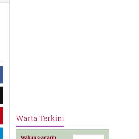
-
n
Warta Terkini
Wabup Gagarin