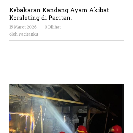
Ayam
Kebakaran Kandang Ayam Akibat
Akibat
Korsleting di Pacitan.
Korsleting
di
oleh
15 Maret 2026
-
0 Dilihat
Pacitan.
Pacitanku
oleh
Pacitanku