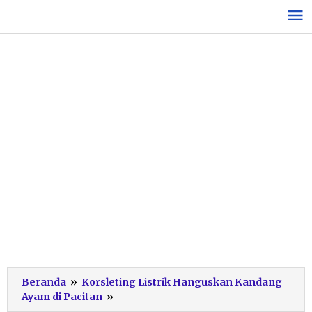
Lewati
ke
konten
Beranda
»
Korsleting Listrik Hanguskan Kandang
Kebakaran
Ayam di Pacitan
»
Kandang