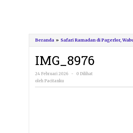
Beranda
»
Safari Ramadan di Pagerlor, Wab
IMG_8976
oleh
24 Februari 2026
-
0 Dilihat
Pacitanku
oleh
Pacitanku