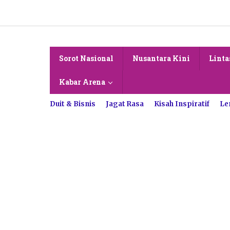
Lewati
ke
konten
Sorot Nasional
Nusantara Kini
Linta
Kabar Arena
Duit & Bisnis
Jagat Rasa
Kisah Inspiratif
Le