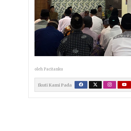
oleh
Pacitanku
Ikuti Kami Pada