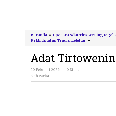
Beranda
»
Upacara Adat Tirtowening Digela
Adat
Kekhidmatan Tradisi Leluhur
»
Tirtowening
Sukoharjo
Adat Tirtowenin
oleh
20 Februari 2026
-
0 Dilihat
Pacitanku
oleh
Pacitanku