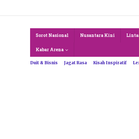
Lewati
ke
konten
Sorot Nasional
Nusantara Kini
Linta
Kabar Arena
Duit & Bisnis
Jagat Rasa
Kisah Inspiratif
Le