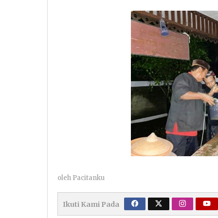
oleh
Pacitanku
Ikuti Kami Pada