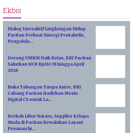
Ekbis
Dialog Interaktif Lingkungan Hidup
Pacitan Perkuat Sinergi Pentahelix,
Pengelola…
Dorong UMKM Naik Kelas, BRI Pacitan
Salurkan KUR Rp263 M hingga April
2026
Buka Tabungan Tanpa Antre, BRI
Cabang Pacitan Hadirkan Mesin
Digital CS untuk La…
Berkah Libur Nataru, Supplier Kelapa
Muda di Pacitan Kewalahan Layani
Pesanan hi…