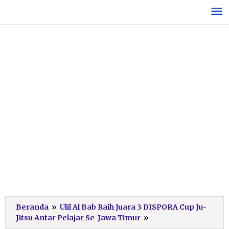
Lewati
ke
konten
Beranda
»
Ulil Al Bab Raih Juara 3 DISPORA Cup Ju-
Screenshot
Jitsu Antar Pelajar Se-Jawa Timur
»