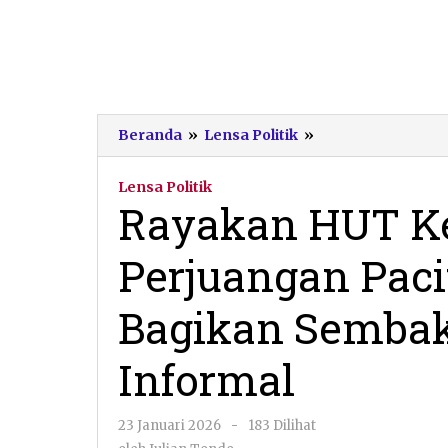
Rayakan
Beranda
»
Lensa Politik
»
HUT
Ke-
Lensa Politik
79
Rayakan HUT Ke
Megawati,
PDI
Perjuangan Paci
Perjuangan
Pacitan
Turun
Bagikan Sembak
ke
Jalan
Informal
Bagikan
Sembako
untuk
oleh
23 Januari 2026
-
183 Dilihat
Pekerja
Julian