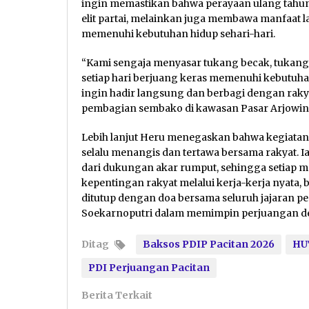
ingin memastikan bahwa perayaan ulang tahun
elit partai, melainkan juga membawa manfaat 
memenuhi kebutuhan hidup sehari-hari.
“Kami sengaja menyasar tukang becak, tukang
setiap hari berjuang keras memenuhi kebutuh
ingin hadir langsung dan berbagi dengan rakyat 
pembagian sembako di kawasan Pasar Arjowi
Lebih lanjut Heru menegaskan bahwa kegiatan i
selalu menangis dan tertawa bersama rakyat. 
dari dukungan akar rumput, sehingga setiap 
kepentingan rakyat melalui kerja-kerja nyata, b
ditutup dengan doa bersama seluruh jajaran 
Soekarnoputri dalam memimpin perjuangan dem
Ditag
Baksos PDIP Pacitan 2026
HU
PDI Perjuangan Pacitan
Berita Terkait