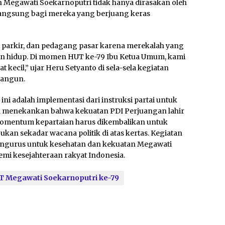
 Megawati Soekarnoputri tidak hanya dirasakan oleh
langsung bagi mereka yang berjuang keras
 parkir, dan pedagang pasar karena merekalah yang
an hidup. Di momen HUT ke-79 Ibu Ketua Umum, kami
kecil,” ujar Heru Setyanto di sela-sela kegiatan
nangun.
ni adalah implementasi dari instruksi partai untuk
Ia menekankan bahwa kekuatan PDI Perjuangan lahir
momentum kepartaian harus dikembalikan untuk
ukan sekadar wacana politik di atas kertas. Kegiatan
pengurus untuk kesehatan dan kekuatan Megawati
i kesejahteraan rakyat Indonesia.
T Megawati Soekarnoputri ke-79