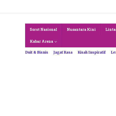
Lewati
ke
konten
Sorot Nasional
Nusantara Kini
Linta
Kabar Arena
Duit & Bisnis
Jagat Rasa
Kisah Inspiratif
Le