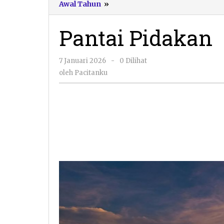
Pantai
Awal Tahun
»
Pidakan
Pantai Pidakan
oleh
7 Januari 2026
-
0 Dilihat
Pacitanku
oleh
Pacitanku