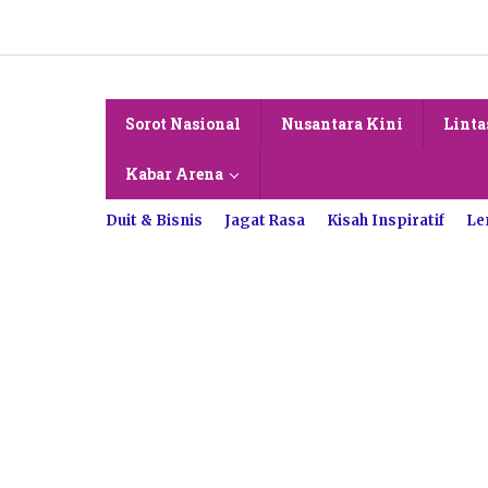
Lewati
ke
konten
Sorot Nasional
Nusantara Kini
Linta
Kabar Arena
Duit & Bisnis
Jagat Rasa
Kisah Inspiratif
Le