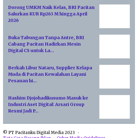
Dorong UMKM Naik Kelas, BRI Pacitan
Salurkan KUR Rp263 M hingga April
2026
Buka Tabungan Tanpa Antre, BRI
Cabang Pacitan Hadirkan Mesin
Digital CS untuk La…
Berkah Libur Nataru, Supplier Kelapa
Muda di Pacitan Kewalahan Layani
Pesanan hi…
Hashim Djojohadikusumo Masuk ke
Industri Aset Digital: Arsari Group
Resmi Jadi P…
© PT Pacitanku Digital Media 2023