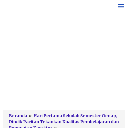
Lewati
ke
konten
Beranda
»
Hari Pertama Sekolah Semester Genap,
Dindik Pacitan Tekankan Kualitas Pembelajaran dan
Hari
Penguatan Karakter
»