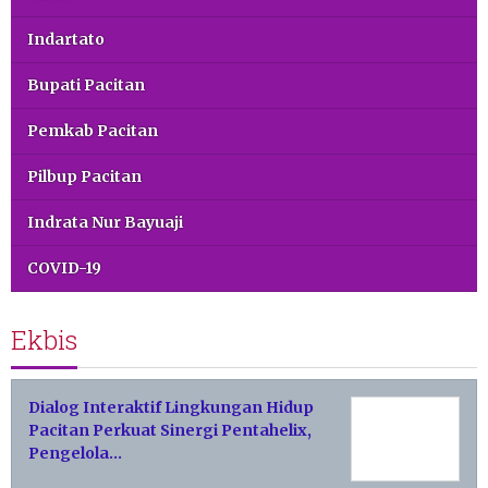
Indartato
Bupati Pacitan
Pemkab Pacitan
Pilbup Pacitan
Indrata Nur Bayuaji
COVID-19
Ekbis
Dialog Interaktif Lingkungan Hidup
Pacitan Perkuat Sinergi Pentahelix,
Pengelola…