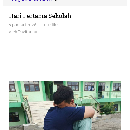
Pertama
Sekolah
Hari Pertama Sekolah
oleh
5 Januari 2026
-
0 Dilihat
Pacitanku
oleh
Pacitanku