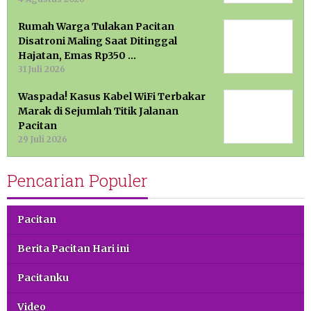
Rumah Warga Tulakan Pacitan
Disatroni Maling Saat Ditinggal
Hajatan, Emas Rp350 …
31 Juli 2026
Waspada! Kasus Kabel WiFi Terbakar
Marak di Sejumlah Titik Jalanan
Pacitan
29 Juli 2026
Pencarian Populer
Pacitan
Berita Pacitan Hari ini
Pacitanku
Video