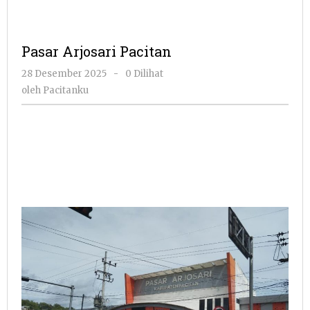
Pasar Arjosari Pacitan
oleh
28 Desember 2025
-
0 Dilihat
Pacitanku
oleh
Pacitanku