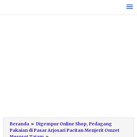
Lewati
ke
konten
Beranda
»
Digempur Online Shop, Pedagang
Pakaian di Pasar Arjosari Pacitan Menjerit Omzet
Pasar
Merosot Tajam
»