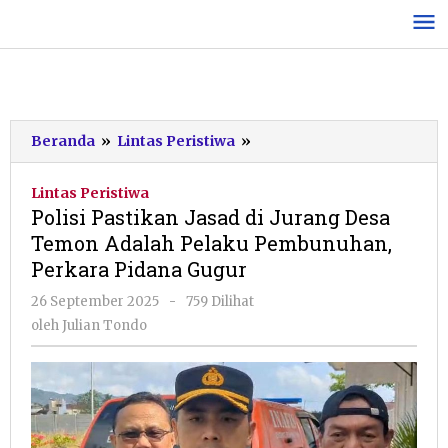
Lewati
ke
konten
Polisi
Beranda
»
Lintas Peristiwa
»
Pastikan
Jasad
Lintas Peristiwa
di
Polisi Pastikan Jasad di Jurang Desa
Jurang
Temon Adalah Pelaku Pembunuhan,
Desa
Perkara Pidana Gugur
Temon
Adalah
oleh
26 September 2025
-
759 Dilihat
Pelaku
Julian
oleh
Julian Tondo
Pembunuhan,
Tondo
Perkara
Pidana
Gugur