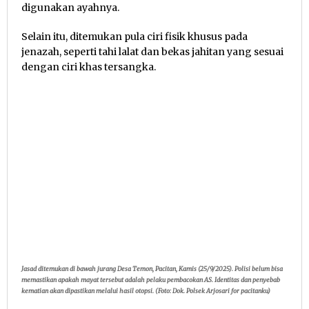
digunakan ayahnya.
Selain itu, ditemukan pula ciri fisik khusus pada
jenazah, seperti tahi lalat dan bekas jahitan yang sesuai
dengan ciri khas tersangka.
Jasad ditemukan di bawah jurang Desa Temon, Pacitan, Kamis (25/9/2025). Polisi belum bisa
memastikan apakah mayat tersebut adalah pelaku pembacokan AS. Identitas dan penyebab
kematian akan dipastikan melalui hasil otopsi. (Foto: Dok. Polsek Arjosari for pacitanku)