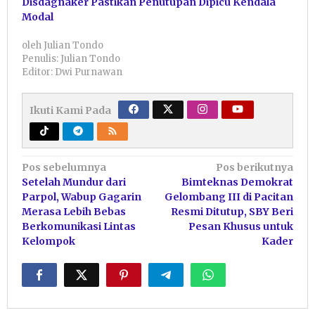
Disdagnaker Pastikan Penutupan Dipicu Kendala
Modal
oleh
Julian Tondo
Penulis: Julian Tondo
Editor: Dwi Purnawan
Ikuti Kami Pada
Navigasi
Pos sebelumnya
Pos berikutnya
Setelah Mundur dari
Bimteknas Demokrat
pos
Parpol, Wabup Gagarin
Gelombang III di Pacitan
Merasa Lebih Bebas
Resmi Ditutup, SBY Beri
Berkomunikasi Lintas
Pesan Khusus untuk
Kelompok
Kader