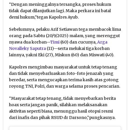
“Dengan meninggalnya tersangka, proses hukum
tidak dapat dilanjutkan lagi. Maka perkara ini batal
demi hukum,”tegas Kapolres Ayub.
Sebelumnya, pelaku Arif Setiawan tega membacok lima
orang pada Sabtu (20/9/2025) malam, yang merenggut
nyawa dua korban—
Timi
(60) dan cucunya,
Arga
Novalleky Saputra
(11)—serta melukai tiga korban
lainnya, yakni Eki (27), Miskun (60) dan Miswati (40).
Kapolres mengimbau masyarakat untuk tetap tenang
dan tidak menyebarluaskan foto-foto jenazah yang
beredar, serta mengucapkan terima kasih atas gotong
royong TNI, Polri, dan warga selama proses pencarian.
“Masyarakat tetap tenang, tidak menyebarkan berita
hoax serta jangan panik, silahkan melaksanakan
aktivitas seperti biasa, menunggu hasil otopsi resmi
dari inafis dan pihak RSUD dr Darsono,”pungkasnya.