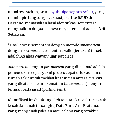
Kapolres Pacitan, AKBP
Ayub Diponegoro Azhar
, yang
memimpin langsung evakuasi jasad ke RSUD dr.
Darsono, memastikan hasil identifikasi sementara
menguatkan dugaan bahwa mayat tersebut adalah Arif
Setiawan.
“Hasil otopsi sementara dengan metode
antemortem
dengan
postmortem
, sementara valid (jenazah) tersebut
adalah AS alias Wawan,”ujar Kapolres.
Antemortem
dengan
postmortem
yang dimaksud adalah
pencocokan cepat, yakni proses cepat di lokasi dan di
rumah sakit untuk melihat kesesuaian antara ciri-ciri
yang dicatat sebelum kematian (
antemortem
) dengan
temuan pada jasad (
postmortem
).
Identifikasi ini didukung oleh temuan krusial, termasuk
kesaksian anak tersangka, Dafa Bima Arif Pratama,
yang mengenali pakaian atau celana yang terakhir