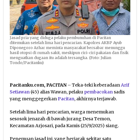
Jasad pria yang diduga pelaku pembunuhan di Pacitan
ditemukan setelah lima hari pencarian. Kapolres AKBP Ayub
Diponegoro Azhar meminta masyarakat bersabar menunggu
hasil otopsi di rumah sakit, meskipun ciri-ciri pakaian dan fisik
menguatkan dugaan itu adalah tersangka. (Foto: Julian
Tondo/Pacitanku)
Pacitanku.com, PACITAN
– Teka-teki keberadaan
Arif
Setiawan
(45) alias Wawan, pelaku
pembacokan
sadis
yang menggegerkan
Pacitan
, akhirnya terjawab.
Setelah lima hari pencarian, warga menemukan
sesosok jenazah di bawah jurang Desa Temon,
Kecamatan Arjosari, pada Kamis (25/9/2025) siang.
Penemuan jasad ini, yang berjarak sekitar satu