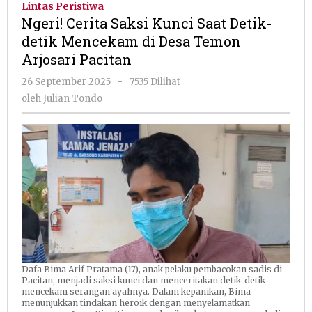
Lintas Peristiwa
Kunci
Ngeri! Cerita Saksi Kunci Saat Detik-
Saat
detik Mencekam di Desa Temon
Detik-
Arjosari Pacitan
detik
Mencekam
oleh
26 September 2025
-
7535 Dilihat
di
Julian
oleh
Julian Tondo
Desa
Tondo
Temon
Arjosari
Pacitan
Dafa Bima Arif Pratama (17), anak pelaku pembacokan sadis di
Pacitan, menjadi saksi kunci dan menceritakan detik-detik
mencekam serangan ayahnya. Dalam kepanikan, Bima
menunjukkan tindakan heroik dengan menyelamatkan