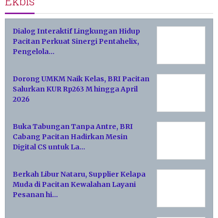
Ekbis
Dialog Interaktif Lingkungan Hidup
Pacitan Perkuat Sinergi Pentahelix,
Pengelola…
Dorong UMKM Naik Kelas, BRI Pacitan
Salurkan KUR Rp263 M hingga April
2026
Buka Tabungan Tanpa Antre, BRI
Cabang Pacitan Hadirkan Mesin
Digital CS untuk La…
Berkah Libur Nataru, Supplier Kelapa
Muda di Pacitan Kewalahan Layani
Pesanan hi…