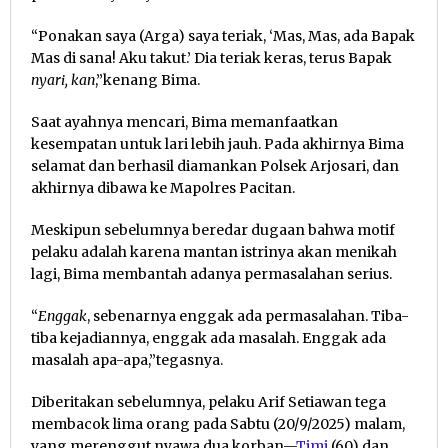
“Ponakan saya (Arga) saya teriak, ‘Mas, Mas, ada Bapak
Mas di sana! Aku takut.’ Dia teriak keras, terus Bapak
nyari, kan
,”kenang Bima.
Saat ayahnya mencari, Bima memanfaatkan
kesempatan untuk lari lebih jauh. Pada akhirnya Bima
selamat dan berhasil diamankan Polsek Arjosari, dan
akhirnya dibawa ke Mapolres Pacitan.
Meskipun sebelumnya beredar dugaan bahwa motif
pelaku adalah karena mantan istrinya akan menikah
lagi, Bima membantah adanya permasalahan serius.
“
Enggak
, sebenarnya enggak ada permasalahan. Tiba-
tiba kejadiannya, enggak ada masalah. Enggak ada
masalah apa-apa,”tegasnya.
Diberitakan sebelumnya, pelaku Arif Setiawan tega
membacok lima orang pada Sabtu (20/9/2025) malam,
yang merenggut nyawa dua korban—
Timi
(60) dan