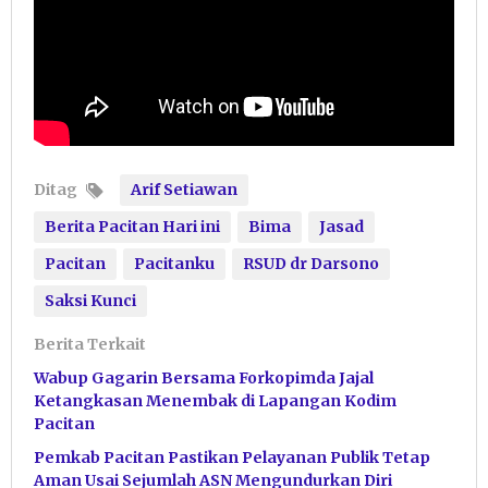
Ditag
Arif Setiawan
Berita Pacitan Hari ini
Bima
Jasad
Pacitan
Pacitanku
RSUD dr Darsono
Saksi Kunci
Berita Terkait
Wabup Gagarin Bersama Forkopimda Jajal
Ketangkasan Menembak di Lapangan Kodim
Pacitan
Pemkab Pacitan Pastikan Pelayanan Publik Tetap
Aman Usai Sejumlah ASN Mengundurkan Diri