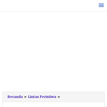
Lewati
ke
konten
Ngeri!
Beranda
»
Lintas Peristiwa
»
Cerita
Saksi