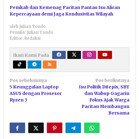
Pemkab dan Kemenag Pacitan Pantau Isu Aliran
Kepercayaan demi Jaga Kondusivitas Wilayah
oleh
Julian Tondo
Penulis: Julian Tondo
Editor: Redaksi
Ikuti Kami Pada
Navigasi
Pos sebelumnya
Pos berikutnya
5 Keunggulan Laptop
Isu Politik Ditepis, SBY
pos
ASUS dengan Prosesor
dan Wabup Gagarin
Ryzen 3
Fokus Ajak Warga
Pacitan Membangun
Bersama