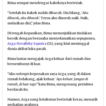
Bima sempat mendengar kakeknya berteriak.
“Setelah itu Kakek sudah dibacok. Dia bilang, ‘
Aku
dibacok, aku dibacok
.’ Terus aku disuruh naik. Naik,
melarikan diri,” jelas Bima.
Di tengah kepanikan, Bima menunjukkan tindakan
heroik dengan berusaha menyelamatkan sepupunya,
Arga Novalleky Saputra
(11), yang kini meninggal
dunia akibat luka parah.
Bima lantas mengajak Arga keluar dari rumah dan
bersembunyi di luar.
“Aku
nolongin
keponakan saya Arga, yang di dalam
rumah belakang, ajak keluar. ‘
Ayo keluar. Jangan di
rumah, di luar saja
.’”kata Bima, mengenang peristiwa
berdarah itu.
Namun, Arga yang ketakutan berteriak keras, menarik
perhatian ayahnya.