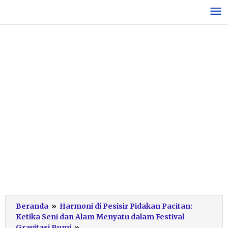
Lewati
ke
konten
Beranda
»
Harmoni di Pesisir Pidakan Pacitan:
Ketika Seni dan Alam Menyatu dalam Festival
Gravitasi
Gravitasi Bumi
»