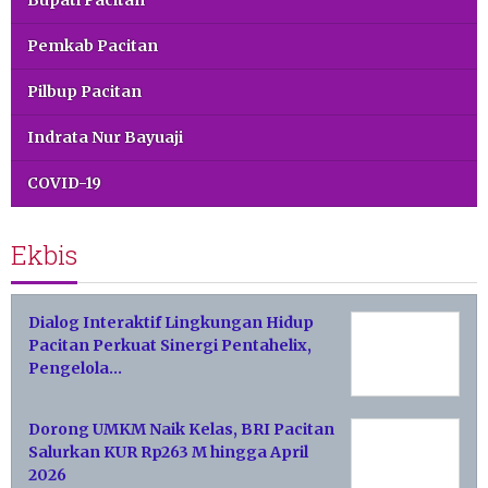
Pemkab Pacitan
Pilbup Pacitan
Indrata Nur Bayuaji
COVID-19
Ekbis
Dialog Interaktif Lingkungan Hidup
Pacitan Perkuat Sinergi Pentahelix,
Pengelola…
Dorong UMKM Naik Kelas, BRI Pacitan
Salurkan KUR Rp263 M hingga April
2026