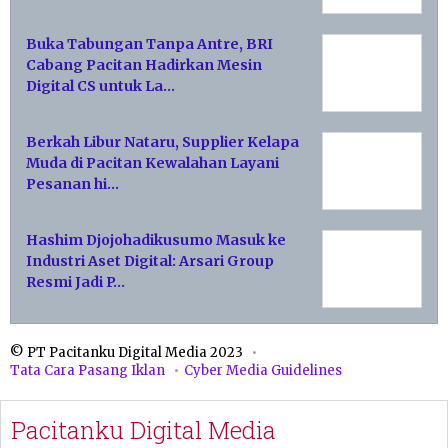
Buka Tabungan Tanpa Antre, BRI
Cabang Pacitan Hadirkan Mesin
Digital CS untuk La…
Berkah Libur Nataru, Supplier Kelapa
Muda di Pacitan Kewalahan Layani
Pesanan hi…
Hashim Djojohadikusumo Masuk ke
Industri Aset Digital: Arsari Group
Resmi Jadi P…
© PT Pacitanku Digital Media 2023
Tata Cara Pasang Iklan
Cyber Media Guidelines
Pacitanku Digital Media