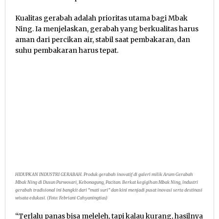
Kualitas gerabah adalah prioritas utama bagi Mbak
Ning. Ia menjelaskan, gerabah yang berkualitas harus
aman dari percikan air, stabil saat pembakaran, dan
suhu pembakaran harus tepat.
HIDUPKAN INDUSTRI GERABAH. Produk gerabah inovatif di galeri milik Arum Gerabah
Mbak Ning di Dusun Purwosari, Kebonagung, Pacitan. Berkat kegigihan Mbak Ning, industri
gerabah tradisional ini bangkit dari “mati suri” dan kini menjadi pusat inovasi serta destinasi
wisata edukasi. (Foto: Febriani Cahyaningtias)
“Terlalu panas bisa meleleh, tapi kalau kurang, hasilnya