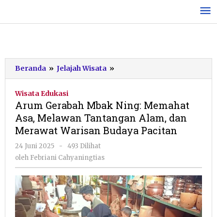
Lewati
ke
konten
Arum
Beranda
»
Jelajah Wisata
»
Gerabah
Mbak
Wisata Edukasi
Ning:
Arum Gerabah Mbak Ning: Memahat
Memahat
Asa, Melawan Tantangan Alam, dan
Asa,
Merawat Warisan Budaya Pacitan
Melawan
Tantangan
oleh
24 Juni 2025
-
493 Dilihat
Alam,
Febriani
oleh
Febriani Cahyaningtias
dan
Cahyaningtias
Merawat
Warisan
Budaya
Pacitan