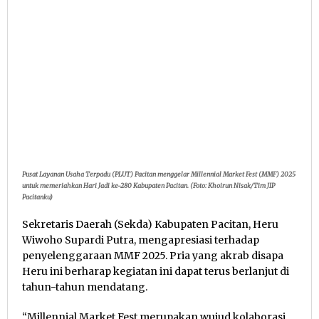
Pusat Layanan Usaha Terpadu (PLUT) Pacitan menggelar Millennial Market Fest (MMF) 2025
untuk memeriahkan Hari Jadi ke-280 Kabupaten Pacitan. (Foto: Khoirun Nisak/Tim JIP
Pacitanku)
Sekretaris Daerah (Sekda) Kabupaten Pacitan, Heru
Wiwoho Supardi Putra, mengapresiasi terhadap
penyelenggaraan MMF 2025. Pria yang akrab disapa
Heru ini berharap kegiatan ini dapat terus berlanjut di
tahun-tahun mendatang.
“Millennial Market Fest merupakan wujud kolaborasi