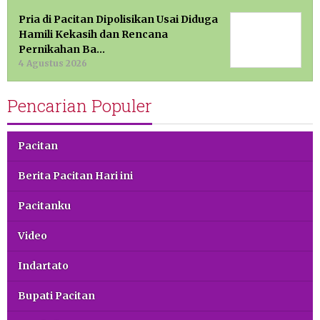
Pria di Pacitan Dipolisikan Usai Diduga
Hamili Kekasih dan Rencana
Pernikahan Ba…
4 Agustus 2026
Pencarian Populer
Pacitan
Berita Pacitan Hari ini
Pacitanku
Video
Indartato
Bupati Pacitan