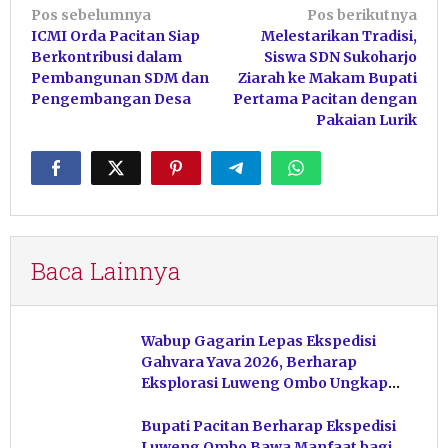
Navigasi
Pos sebelumnya
Pos berikutnya
ICMI Orda Pacitan Siap
Melestarikan Tradisi,
pos
Berkontribusi dalam
Siswa SDN Sukoharjo
Pembangunan SDM dan
Ziarah ke Makam Bupati
Pengembangan Desa
Pertama Pacitan dengan
Pakaian Lurik
Baca Lainnya
Wabup Gagarin Lepas Ekspedisi
Gahvara Yava 2026, Berharap
Eksplorasi Luweng Ombo Ungkap
Kekayaan Karst Pacitan
Bupati Pacitan Berharap Ekspedisi
Luweng Ombo Bawa Manfaat bagi