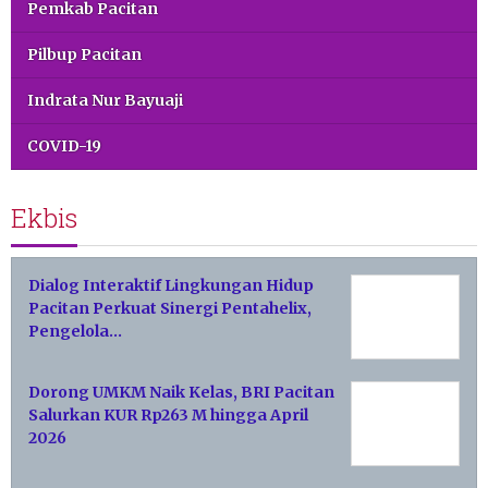
Pemkab Pacitan
Pilbup Pacitan
Indrata Nur Bayuaji
COVID-19
Ekbis
Dialog Interaktif Lingkungan Hidup
Pacitan Perkuat Sinergi Pentahelix,
Pengelola…
Dorong UMKM Naik Kelas, BRI Pacitan
Salurkan KUR Rp263 M hingga April
2026