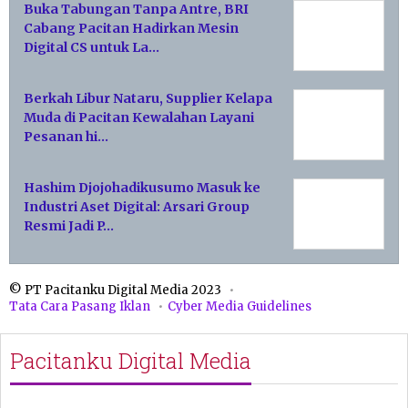
Buka Tabungan Tanpa Antre, BRI
Cabang Pacitan Hadirkan Mesin
Digital CS untuk La…
Berkah Libur Nataru, Supplier Kelapa
Muda di Pacitan Kewalahan Layani
Pesanan hi…
Hashim Djojohadikusumo Masuk ke
Industri Aset Digital: Arsari Group
Resmi Jadi P…
© PT Pacitanku Digital Media 2023
Tata Cara Pasang Iklan
Cyber Media Guidelines
Pacitanku Digital Media