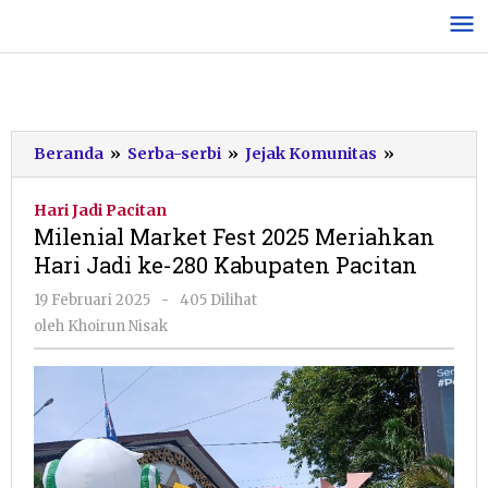
Lewati
ke
konten
Milenial
Beranda
»
Serba-serbi
»
Jejak Komunitas
»
Market
Fest
Hari Jadi Pacitan
2025
Milenial Market Fest 2025 Meriahkan
Meriahkan
Hari Jadi ke-280 Kabupaten Pacitan
Hari
Jadi
oleh
19 Februari 2025
-
405 Dilihat
ke-
Khoirun
oleh
Khoirun Nisak
280
Nisak
Kabupaten
Pacitan