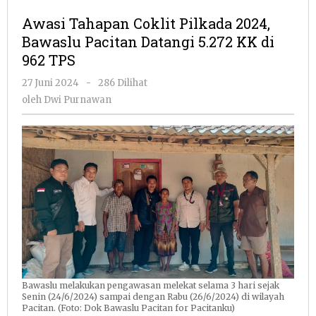
Coklit
Awasi Tahapan Coklit Pilkada 2024,
Pilkada
Bawaslu Pacitan Datangi 5.272 KK di
2024,
962 TPS
Bawaslu
Pacitan
oleh
27 Juni 2024
-
286 Dilihat
Datangi
Dwi
oleh
Dwi Purnawan
5.272
Purnawan
KK
di
962
TPS
Bawaslu melakukan pengawasan melekat selama 3 hari sejak
Senin (24/6/2024) sampai dengan Rabu (26/6/2024) di wilayah
Pacitan. (Foto: Dok Bawaslu Pacitan for Pacitanku)