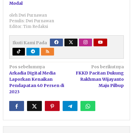
Modal
oleh
Dwi Purnawan
Penulis: Dwi Purnawan
Editor: Tim Redaksi
Ikuti Kami Pada
Navigasi
Pos sebelumnya
Pos berikutnya
Arkadia Digital Media
FKKD Pacitan Dukung
pos
Laporkan Kenaikan
Rakhman Wijayanto
Pendapatan 40 Persen di
Maju Pilbup
2023