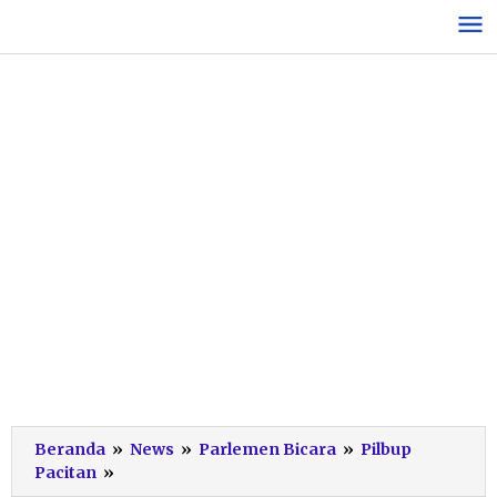
Lewati
ke
konten
Beranda
»
News
»
Parlemen Bicara
»
Pilbup
Awasi
Pacitan
»
Tahapan