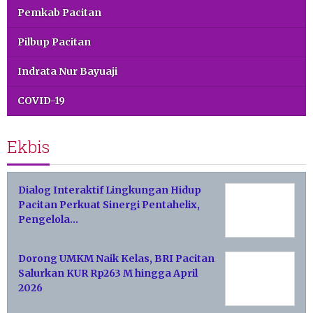
Pemkab Pacitan
Pilbup Pacitan
Indrata Nur Bayuaji
COVID-19
Ekbis
Dialog Interaktif Lingkungan Hidup
Pacitan Perkuat Sinergi Pentahelix,
Pengelola…
Dorong UMKM Naik Kelas, BRI Pacitan
Salurkan KUR Rp263 M hingga April
2026