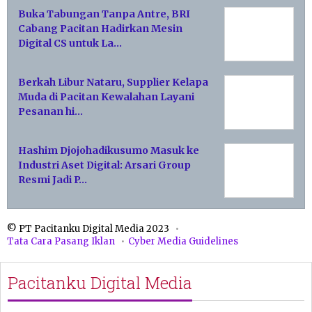
Buka Tabungan Tanpa Antre, BRI
Cabang Pacitan Hadirkan Mesin
Digital CS untuk La…
Berkah Libur Nataru, Supplier Kelapa
Muda di Pacitan Kewalahan Layani
Pesanan hi…
Hashim Djojohadikusumo Masuk ke
Industri Aset Digital: Arsari Group
Resmi Jadi P…
© PT Pacitanku Digital Media 2023
Tata Cara Pasang Iklan
Cyber Media Guidelines
Pacitanku Digital Media