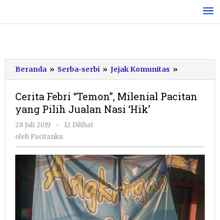
Lewati
ke
konten
Cerita
Beranda
»
Serba-serbi
»
Jejak Komunitas
»
Febri
“Temon”,
Cerita Febri “Temon”, Milenial Pacitan
Milenial
yang Pilih Jualan Nasi ‘Hik’
Pacitan
yang
oleh
28 Juli 2019
-
12 Dilihat
Pilih
Pacitanku
oleh
Pacitanku
Jualan
Nasi
‘Hik’