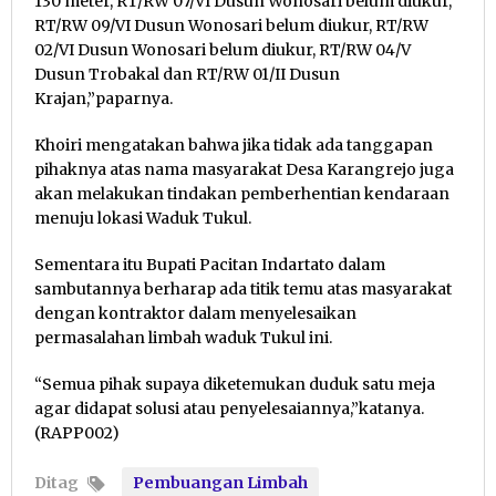
130 meter, RT/RW 07/VI Dusun Wonosari belum diukur,
RT/RW 09/VI Dusun Wonosari belum diukur, RT/RW
02/VI Dusun Wonosari belum diukur, RT/RW 04/V
Dusun Trobakal dan RT/RW 01/II Dusun
Krajan,”paparnya.
Khoiri mengatakan bahwa jika tidak ada tanggapan
pihaknya atas nama masyarakat Desa Karangrejo juga
akan melakukan tindakan pemberhentian kendaraan
menuju lokasi Waduk Tukul.
Sementara itu Bupati Pacitan Indartato dalam
sambutannya berharap ada titik temu atas masyarakat
dengan kontraktor dalam menyelesaikan
permasalahan limbah waduk Tukul ini.
“Semua pihak supaya diketemukan duduk satu meja
agar didapat solusi atau penyelesaiannya,”katanya.
(RAPP002)
Ditag
Pembuangan Limbah