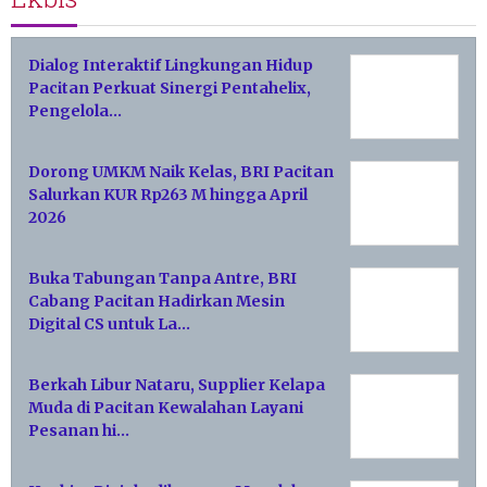
Dialog Interaktif Lingkungan Hidup
Pacitan Perkuat Sinergi Pentahelix,
Pengelola…
Dorong UMKM Naik Kelas, BRI Pacitan
Salurkan KUR Rp263 M hingga April
2026
Buka Tabungan Tanpa Antre, BRI
Cabang Pacitan Hadirkan Mesin
Digital CS untuk La…
Berkah Libur Nataru, Supplier Kelapa
Muda di Pacitan Kewalahan Layani
Pesanan hi…