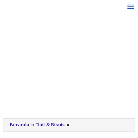
Lewati
ke
konten
Pelaku
Beranda
»
Duit & Bisnis
»
UKM
Pacitan