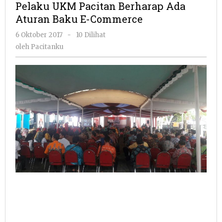
Pelaku UKM Pacitan Berharap Ada
Berharap
Aturan Baku E-Commerce
Ada
Aturan
oleh
6 Oktober 2017
-
10 Dilihat
Baku
Pacitanku
oleh
Pacitanku
E-
Commerce