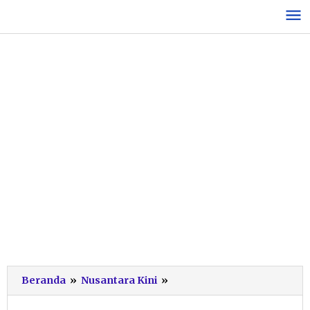
Lewati
ke
konten
Menpan
Beranda
»
Nusantara Kini
»
RB:
Pelamar