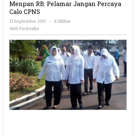
Menpan RB: Pelamar Jangan Percaya
Jangan
Calo CPNS
Percaya
Calo
oleh
11 September 2017
-
8 Dilihat
CPNS
Pacitanku
oleh
Pacitanku