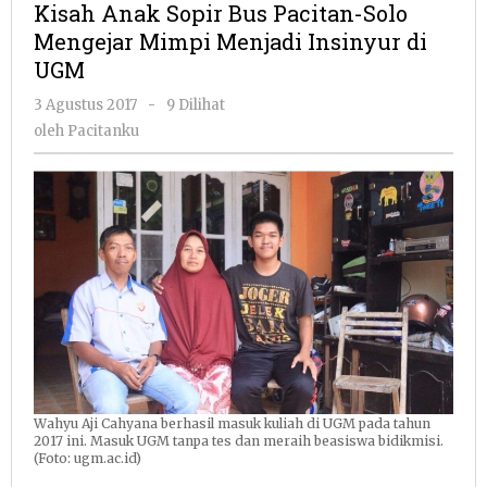
Kisah Anak Sopir Bus Pacitan-Solo
Bus
Mengejar Mimpi Menjadi Insinyur di
Pacitan-
UGM
Solo
Mengejar
oleh
3 Agustus 2017
-
9 Dilihat
Mimpi
Pacitanku
oleh
Pacitanku
Menjadi
Insinyur
di
UGM
Wahyu Aji Cahyana berhasil masuk kuliah di UGM pada tahun
2017 ini. Masuk UGM tanpa tes dan meraih beasiswa bidikmisi.
(Foto: ugm.ac.id)