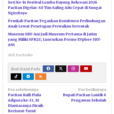
Seri Ke-14 Festival Lomba Dayung Rekreasi 2026
Pacitan Digelar: 40 Tim Saling Adu Cepat di Sungai
Ngiroboyo
Pemkab Pacitan Tegaskan Komitmen Perlindungan
Anak Lewat Penetapan Perwalian Serentak
Museum SBY-Ani Jadi Museum Pertama di Jatim
yang Miliki SPKLU, Luncurkan Promo EVplore SBY-
ANI
oleh
Pacitanku
Ikuti Kami Pada
Navigasi
Pos sebelumnya
Pos berikutnya
Pacitan Raih Piala
Bupati Pacitan Lantik 6
pos
Adipura ke-13, 10
Pengawas Sekolah
Diantaranya Diraih
Berturut-Turut