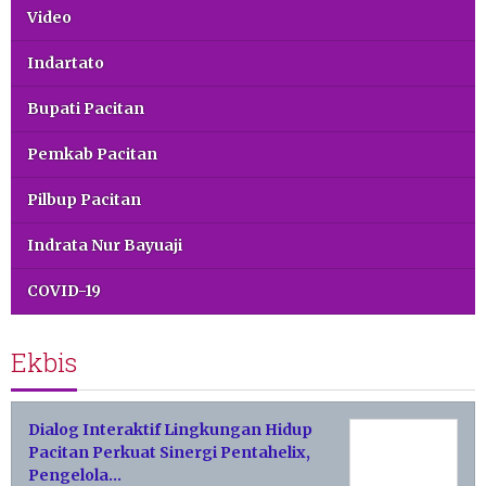
Video
Indartato
Bupati Pacitan
Pemkab Pacitan
Pilbup Pacitan
Indrata Nur Bayuaji
COVID-19
Ekbis
Dialog Interaktif Lingkungan Hidup
Pacitan Perkuat Sinergi Pentahelix,
Pengelola…