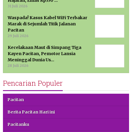
Hajatan, Emas Rp350 …
31 Juli 2026
Waspada! Kasus Kabel WiFi Terbakar
Marak di Sejumlah Titik Jalanan
Pacitan
29 Juli 2026
Kecelakaan Maut di Simpang Tiga
Kayen Pacitan, Pemotor Lansia
Meninggal Dunia Us…
28 Juli 2026
Pencarian Populer
Pacitan
Berita Pacitan Hari ini
Pacitanku