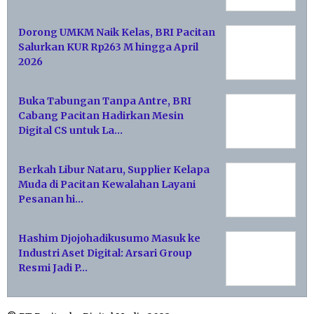
Dorong UMKM Naik Kelas, BRI Pacitan
Salurkan KUR Rp263 M hingga April
2026
Buka Tabungan Tanpa Antre, BRI
Cabang Pacitan Hadirkan Mesin
Digital CS untuk La…
Berkah Libur Nataru, Supplier Kelapa
Muda di Pacitan Kewalahan Layani
Pesanan hi…
Hashim Djojohadikusumo Masuk ke
Industri Aset Digital: Arsari Group
Resmi Jadi P…