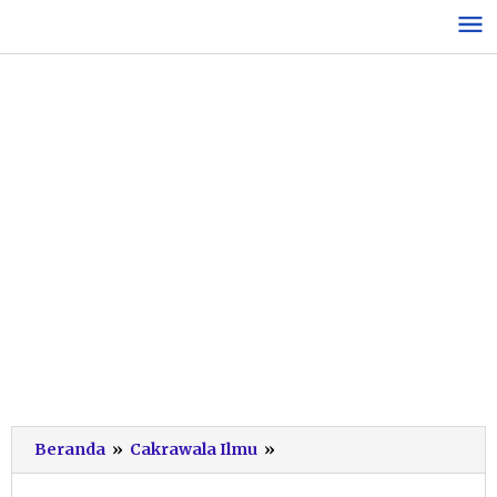
Lewati
ke
konten
Kisah
Beranda
»
Cakrawala Ilmu
»
Anak
Sopir