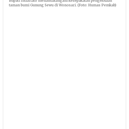
Bupati Indartato menandatangani kesepakatan pengelolaan
taman bumi Gunung Sewu di Wonosari. (Foto: Humas Pemkab)