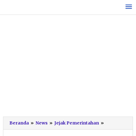
Lewati
ke
konten
Sepakati
Beranda
»
News
»
Jejak Pemerintahan
»
Pengelolaan
Taman