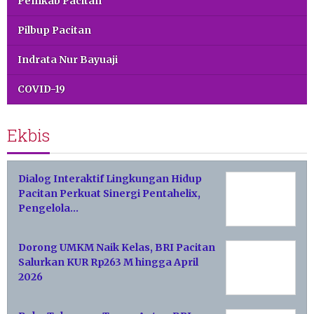
Pemkab Pacitan
Pilbup Pacitan
Indrata Nur Bayuaji
COVID-19
Ekbis
Dialog Interaktif Lingkungan Hidup
Pacitan Perkuat Sinergi Pentahelix,
Pengelola…
Dorong UMKM Naik Kelas, BRI Pacitan
Salurkan KUR Rp263 M hingga April
2026