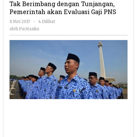
Tak Berimbang dengan Tunjangan,
Tunjangan,
Pemerintah akan Evaluasi Gaji PNS
Pemerintah
akan
oleh
8 Mei 2017
-
4 Dilihat
Evaluasi
Pacitanku
oleh
Pacitanku
Gaji
PNS