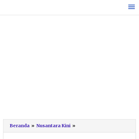
Lewati
ke
konten
Tak
Beranda
»
Nusantara Kini
»
Berimbang
dengan