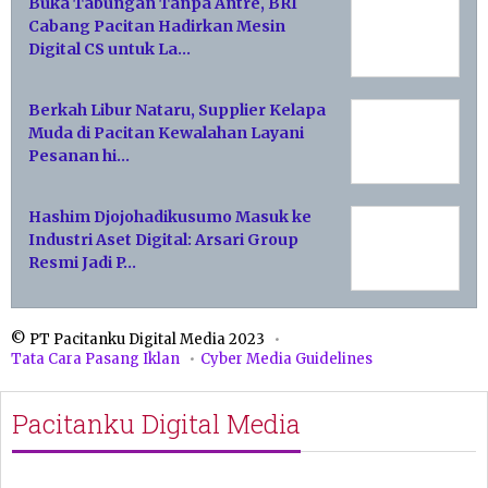
Buka Tabungan Tanpa Antre, BRI
Cabang Pacitan Hadirkan Mesin
Digital CS untuk La…
Berkah Libur Nataru, Supplier Kelapa
Muda di Pacitan Kewalahan Layani
Pesanan hi…
Hashim Djojohadikusumo Masuk ke
Industri Aset Digital: Arsari Group
Resmi Jadi P…
© PT Pacitanku Digital Media 2023
Tata Cara Pasang Iklan
Cyber Media Guidelines
Pacitanku Digital Media