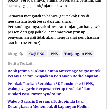
pokok.”Persoalannya, jaminan kesehatan, pensiun, kan
basisnya gaji pokok,” ujar Setiawan.
Setiawan mengatakan bahwa gaji pokok PNS di
negara lain lebih besar dari tunjangan.
Perbandingannya, yakni besaran tunjangan hanya 40
persen dari gaji pokok. Ia memastikan prinsip
penyusunan gaji tidak akan mengurangi penghasilan
saat ini.
(RAPP002)
Ditag
Gaji PNS
PNS
Tunjangan PNS
Berita Terkait
Bank Jatim Salurkan Pompa Air Tenaga Surya untuk
Petani Pacitan, Wujudkan Pertanian Berkelanjutan
Pemkab Pacitan Serahkan SK Pensiun ke 51 PNS,
Wabup Gagarin Berpesan Tetap Produktif dan
Hindari Post Power Syndrome
Wabup Gagarin Bersama Forkopimda Jajal
Ketangkasan Menembak di Lapangan Kodim