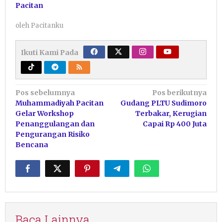
Pacitan
oleh
Pacitanku
Ikuti Kami Pada
Navigasi
Pos sebelumnya
Pos berikutnya
Muhammadiyah Pacitan
Gudang PLTU Sudimoro
pos
Gelar Workshop
Terbakar, Kerugian
Penanggulangan dan
Capai Rp 400 Juta
Pengurangan Risiko
Bencana
Baca Lainnya