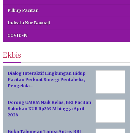
Pilbup Pacitan
Indrata Nur Bayuaji
COVID-19
Ekbis
Dialog Interaktif Lingkungan Hidup
Pacitan Perkuat Sinergi Pentahelix,
Pengelola…
Dorong UMKM Naik Kelas, BRI Pacitan
Salurkan KUR Rp263 M hingga April
2026
Buka Tabungan Tanpa Antre, BRI