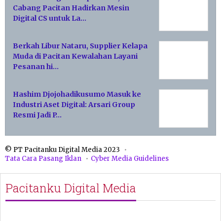
Cabang Pacitan Hadirkan Mesin
Digital CS untuk La…
Berkah Libur Nataru, Supplier Kelapa
Muda di Pacitan Kewalahan Layani
Pesanan hi…
Hashim Djojohadikusumo Masuk ke
Industri Aset Digital: Arsari Group
Resmi Jadi P…
© PT Pacitanku Digital Media 2023
Tata Cara Pasang Iklan
Cyber Media Guidelines
Pacitanku Digital Media