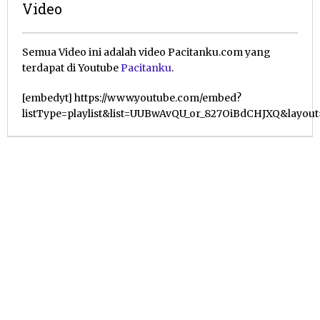
Video
18
Semua Video ini adalah video Pacitanku.com yang
Juli
terdapat di Youtube
Pacitanku
.
2019
oleh
[embedyt] https://www.youtube.com/embed?
Pacitanku
listType=playlist&list=UUBwAvQU_or_827OiBdCHJXQ&layout