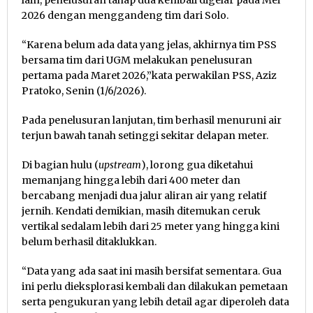
lain, penelusuran tahap dua kembali digelar pada Mei
2026 dengan menggandeng tim dari Solo.
“Karena belum ada data yang jelas, akhirnya tim PSS
bersama tim dari UGM melakukan penelusuran
pertama pada Maret 2026,”kata perwakilan PSS, Aziz
Pratoko, Senin (1/6/2026).
Pada penelusuran lanjutan, tim berhasil menuruni air
terjun bawah tanah setinggi sekitar delapan meter.
Di bagian hulu (
upstream
), lorong gua diketahui
memanjang hingga lebih dari 400 meter dan
bercabang menjadi dua jalur aliran air yang relatif
jernih. Kendati demikian, masih ditemukan ceruk
vertikal sedalam lebih dari 25 meter yang hingga kini
belum berhasil ditaklukkan.
“Data yang ada saat ini masih bersifat sementara. Gua
ini perlu dieksplorasi kembali dan dilakukan pemetaan
serta pengukuran yang lebih detail agar diperoleh data