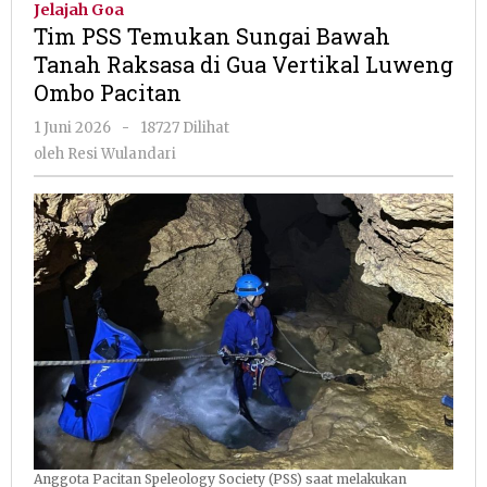
Jelajah Goa
Sungai
Tim PSS Temukan Sungai Bawah
Bawah
Tanah Raksasa di Gua Vertikal Luweng
Tanah
Ombo Pacitan
Raksasa
di
oleh
1 Juni 2026
-
18727 Dilihat
Gua
Resi
oleh
Resi Wulandari
Vertikal
Wulandari
Luweng
Ombo
Pacitan
Anggota Pacitan Speleology Society (PSS) saat melakukan