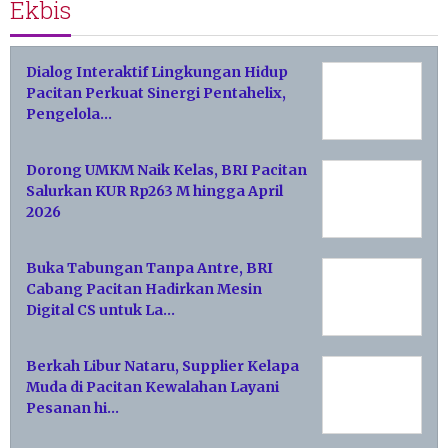
Ekbis
Dialog Interaktif Lingkungan Hidup
Pacitan Perkuat Sinergi Pentahelix,
Pengelola…
Dorong UMKM Naik Kelas, BRI Pacitan
Salurkan KUR Rp263 M hingga April
2026
Buka Tabungan Tanpa Antre, BRI
Cabang Pacitan Hadirkan Mesin
Digital CS untuk La…
Berkah Libur Nataru, Supplier Kelapa
Muda di Pacitan Kewalahan Layani
Pesanan hi…