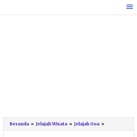
Lewati
ke
konten
Tim
Beranda
»
Jelajah Wisata
»
Jelajah Goa
»
PSS
Temukan