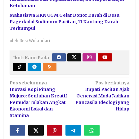
Ketuhanan
Mahasiswa KKN UGM Gelar Donor Darah di Desa
Pagerkidul Sudimoro Pacitan, 11 Kantong Darah
Terkumpul
oleh
Resi Wulandari
Ikuti Kami Pada
Navigasi
Pos sebelumnya
Pos berikutnya
Inovasi Kopi Pinang
Bupati Pacitan Ajak
pos
Mujuro: Sentuhan Kreatif
Generasi Muda Jadikan
Pemuda Tulakan Angkat
Pancasila Ideologi yang
Ekonomi Lokal dan
Hidup
Stamina