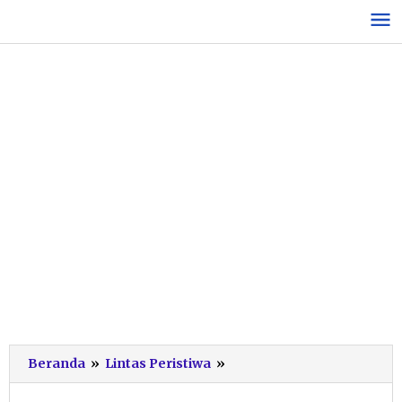
Lewati
ke
konten
Belasan
Beranda
»
Lintas Peristiwa
»
Siswa
di