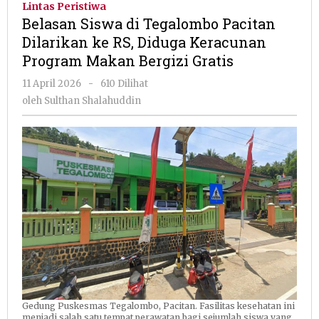
Lintas Peristiwa
Tegalombo
Belasan Siswa di Tegalombo Pacitan
Pacitan
Dilarikan ke RS, Diduga Keracunan
Dilarikan
Program Makan Bergizi Gratis
ke
RS,
oleh
11 April 2026
-
610 Dilihat
Diduga
Sulthan
oleh
Sulthan Shalahuddin
Keracunan
Shalahuddin
Program
Makan
Bergizi
Gratis
Gedung Puskesmas Tegalombo, Pacitan. Fasilitas kesehatan ini
menjadi salah satu tempat perawatan bagi sejumlah siswa yang