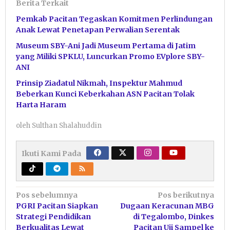
Berita Terkait
Pemkab Pacitan Tegaskan Komitmen Perlindungan
Anak Lewat Penetapan Perwalian Serentak
Museum SBY-Ani Jadi Museum Pertama di Jatim
yang Miliki SPKLU, Luncurkan Promo EVplore SBY-
ANI
Prinsip Ziadatul Nikmah, Inspektur Mahmud
Beberkan Kunci Keberkahan ASN Pacitan Tolak
Harta Haram
oleh
Sulthan Shalahuddin
Ikuti Kami Pada
Navigasi
Pos sebelumnya
Pos berikutnya
PGRI Pacitan Siapkan
Dugaan Keracunan MBG
pos
Strategi Pendidikan
di Tegalombo, Dinkes
Berkualitas Lewat
Pacitan Uji Sampel ke