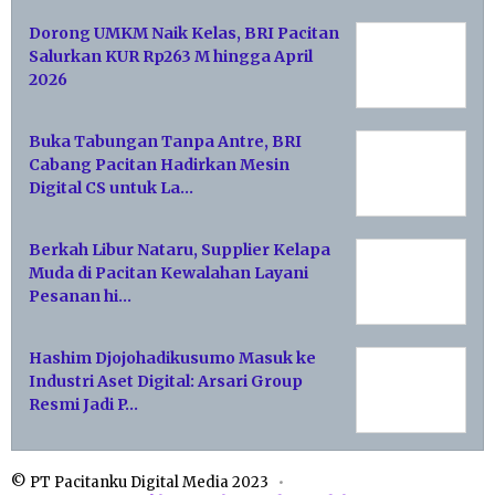
Dorong UMKM Naik Kelas, BRI Pacitan
Salurkan KUR Rp263 M hingga April
2026
Buka Tabungan Tanpa Antre, BRI
Cabang Pacitan Hadirkan Mesin
Digital CS untuk La…
Berkah Libur Nataru, Supplier Kelapa
Muda di Pacitan Kewalahan Layani
Pesanan hi…
Hashim Djojohadikusumo Masuk ke
Industri Aset Digital: Arsari Group
Resmi Jadi P…
© PT Pacitanku Digital Media 2023