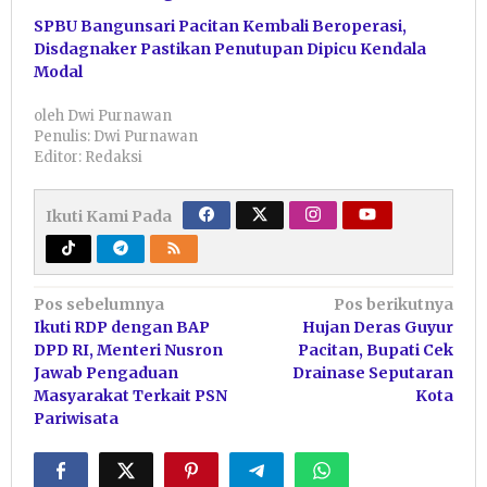
SPBU Bangunsari Pacitan Kembali Beroperasi,
Disdagnaker Pastikan Penutupan Dipicu Kendala
Modal
oleh
Dwi Purnawan
Penulis: Dwi Purnawan
Editor: Redaksi
Ikuti Kami Pada
Navigasi
Pos sebelumnya
Pos berikutnya
Ikuti RDP dengan BAP
Hujan Deras Guyur
pos
DPD RI, Menteri Nusron
Pacitan, Bupati Cek
Jawab Pengaduan
Drainase Seputaran
Masyarakat Terkait PSN
Kota
Pariwisata