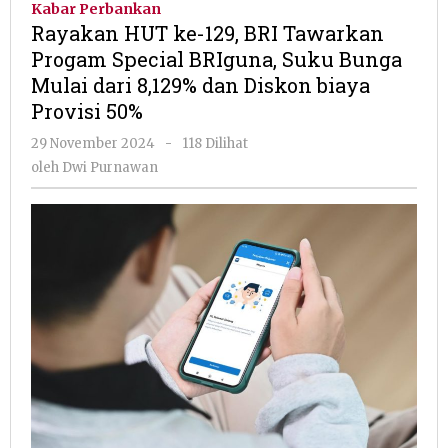
Kabar Perbankan
129,
Rayakan HUT ke-129, BRI Tawarkan
BRI
Progam Special BRIguna, Suku Bunga
Tawarkan
Mulai dari 8,129% dan Diskon biaya
Progam
Special
Provisi 50%
BRIguna,
oleh
29 November 2024
-
118 Dilihat
Suku
Dwi
Bunga
oleh
Dwi Purnawan
Purnawan
Mulai
dari
8,129%
dan
Diskon
biaya
Provisi
50%