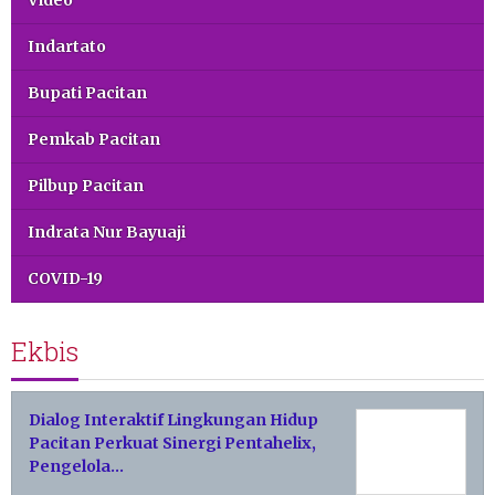
Video
Indartato
Bupati Pacitan
Pemkab Pacitan
Pilbup Pacitan
Indrata Nur Bayuaji
COVID-19
Ekbis
Dialog Interaktif Lingkungan Hidup
Pacitan Perkuat Sinergi Pentahelix,
Pengelola…