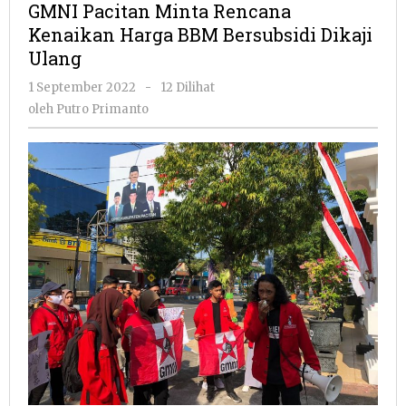
GMNI Pacitan Minta Rencana
Rencana
Kenaikan Harga BBM Bersubsidi Dikaji
Kenaikan
Ulang
Harga
BBM
oleh
1 September 2022
-
12 Dilihat
Bersubsidi
Putro
oleh
Putro Primanto
Dikaji
Primanto
Ulang