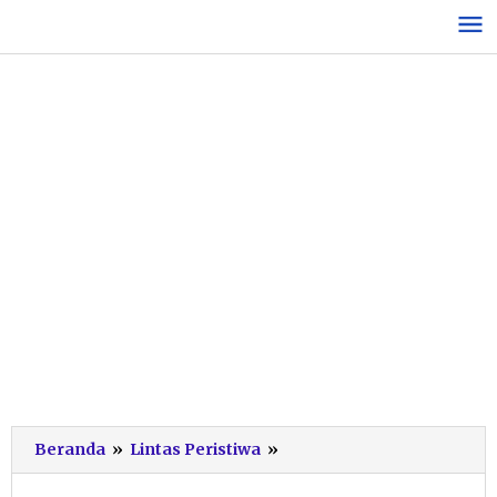
Lewati
ke
konten
GMNI
Beranda
»
Lintas Peristiwa
»
Pacitan
Minta