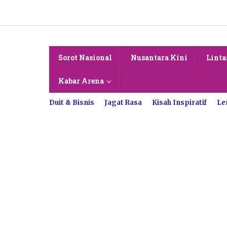
Lewati
ke
konten
Sorot Nasional
Nusantara Kini
Linta
Kabar Arena
Duit & Bisnis
Jagat Rasa
Kisah Inspiratif
Le