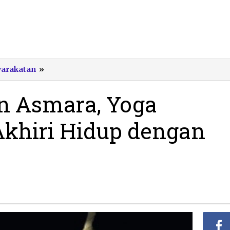
Diduga
yarakatan
»
Persoalan
Asmara,
n Asmara, Yoga
Yoga
Tulakan
Akhiri Hidup dengan
Nekat
Akhiri
Hidup
dengan
Gantung
Diri