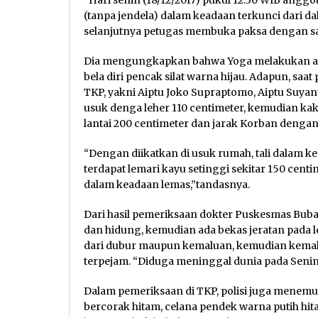
“Hari senin (18/12/2017) pukul 12.30 WIB angg
(tanpa jendela) dalam keadaan terkunci dari 
selanjutnya petugas membuka paksa dengan sak
Dia mengungkapkan bahwa Yoga melakukan aks
bela diri pencak silat warna hijau. Adapun, sa
TKP, yakni Aiptu Joko Supraptomo, Aiptu Suyant
usuk denga leher 110 centimeter, kemudian kaki
lantai 200 centimeter dan jarak Korban dengan
“Dengan diikatkan di usuk rumah, tali dalam ke
terdapat lemari kayu setinggi sekitar 150 cent
dalam keadaan lemas,”tandasnya.
Dari hasil pemeriksaan dokter Puskesmas Buba
dan hidung, kemudian ada bekas jeratan pada 
dari dubur maupun kemaluan, kemudian kemalu
terpejam. “Diduga meninggal dunia pada Senin
Dalam pemeriksaan di TKP, polisi juga menemu
bercorak hitam, celana pendek warna putih hita