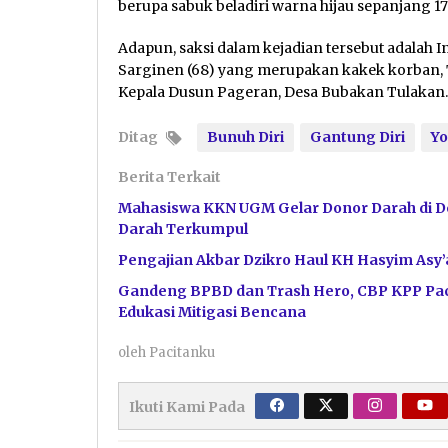
berupa sabuk beladiri warna hijau sepanjang 17
Adapun, saksi dalam kejadian tersebut adalah I
Sarginen (68) yang merupakan kakek korban, 
Kepala Dusun Pageran, Desa Bubakan Tulakan
Ditag
Bunuh Diri
Gantung Diri
Y
Berita Terkait
Mahasiswa KKN UGM Gelar Donor Darah di De
Darah Terkumpul
Pengajian Akbar Dzikro Haul KH Hasyim Asy
Gandeng BPBD dan Trash Hero, CBP KPP Paci
Edukasi Mitigasi Bencana
oleh
Pacitanku
Ikuti Kami Pada