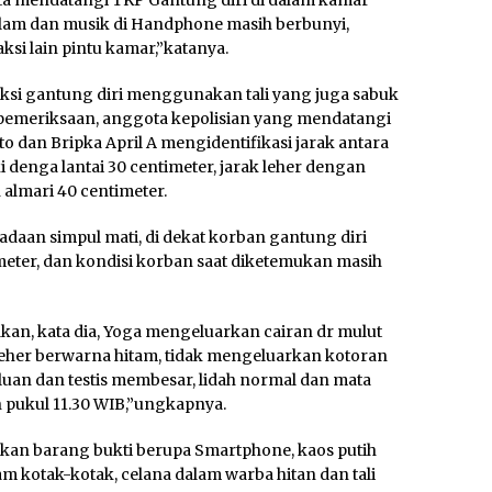
ota mendatangi TKP Gantung diri di dalam kamar
dalam dan musik di Handphone masih berbunyi,
si lain pintu kamar,”katanya.
i gantung diri menggunakan tali yang juga sabuk
at pemeriksaan, anggota kepolisian yang mendatangi
o dan Bripka April A mengidentifikasi jarak antara
 denga lantai 30 centimeter, jarak leher dengan
 almari 40 centimeter.
adaan simpul mati, di dekat korban gantung diri
imeter, dan kondisi korban saat diketemukan masih
kan, kata dia, Yoga mengeluarkan cairan dr mulut
leher berwarna hitam, tidak mengeluarkan kotoran
an dan testis membesar, lidah normal dan mata
 pukul 11.30 WIB,”ungkapnya.
kan barang bukti berupa Smartphone, kaos putih
m kotak-kotak, celana dalam warba hitan dan tali