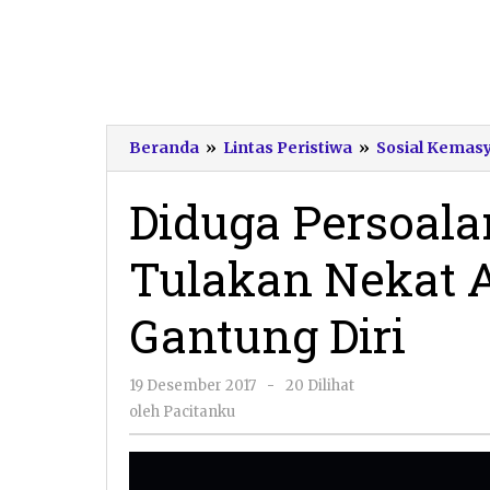
Beranda
»
Lintas Peristiwa
»
Sosial Kemas
Diduga Persoala
Tulakan Nekat 
Gantung Diri
oleh
19 Desember 2017
-
20 Dilihat
Pacitanku
oleh
Pacitanku