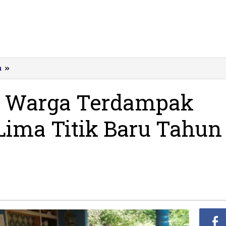
BPBD:
m
»
50
Rumah
h Warga Terdampak
Warga
Terdampak
Lima Titik Baru Tahun
Tanah
Gerak
di
Lima
Titik
Baru
Tahun
2017