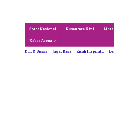
Lewati
ke
konten
Sorot Nasional
Nusantara Kini
Linta
Kabar Arena
Duit & Bisnis
Jagat Rasa
Kisah Inspiratif
Le