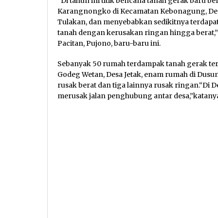
“Di tahun ini titik bencana tanah gerak baru 
Karangnongko di Kecamatan Kebonagung, Desa
Tulakan, dan menyebabkan sedikitnya terdapa
tanah dengan kerusakan ringan hingga berat,”
Pacitan, Pujono, baru-baru ini.
Sebanyak 50 rumah terdampak tanah gerak ter
Godeg Wetan, Desa Jetak, enam rumah di Dusu
rusak berat dan tiga lainnya rusak ringan.“Di D
merusak jalan penghubung antar desa,”katanya