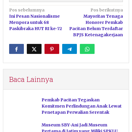
Navigasi
Pos sebelumnya
Pos berikutnya
Ini Pesan Nasionalisme
Mayoritas Tenaga
pos
Menpora untuk 68
Honorer Pemkab
Paskibraka HUT RI ke-72
Pacitan Belum Terdaftar
BPJS Ketenagakerjaan
Baca Lainnya
Pemkab Pacitan Tegaskan
Komitmen Perlindungan Anak Lewat
Penetapan Perwalian Serentak
Museum SBY-Ani Jadi Museum
Pertama di Jatim yang Miliki SPKLU,