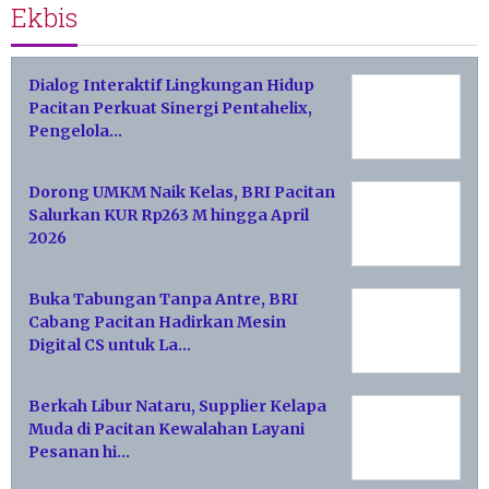
Ekbis
Dialog Interaktif Lingkungan Hidup
Pacitan Perkuat Sinergi Pentahelix,
Pengelola…
Dorong UMKM Naik Kelas, BRI Pacitan
Salurkan KUR Rp263 M hingga April
2026
Buka Tabungan Tanpa Antre, BRI
Cabang Pacitan Hadirkan Mesin
Digital CS untuk La…
Berkah Libur Nataru, Supplier Kelapa
Muda di Pacitan Kewalahan Layani
Pesanan hi…