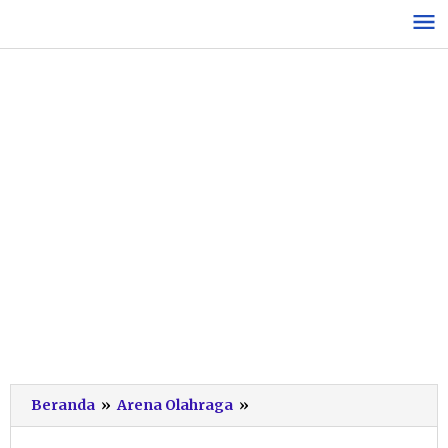
Lewati
ke
konten
Membanggakan,
Beranda
»
Arena Olahraga
»
Pecatur
Muda