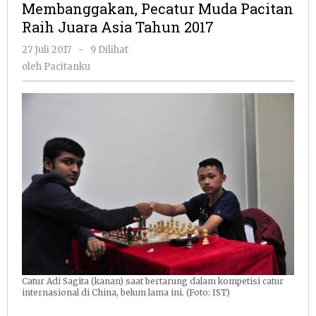
Membanggakan, Pecatur Muda Pacitan
Pacitan
Raih Juara Asia Tahun 2017
Raih
Juara
oleh
27 Juli 2017
-
9 Dilihat
Asia
Pacitanku
oleh
Pacitanku
Tahun
2017
Catur Adi Sagita (kanan) saat bertarung dalam kompetisi catur
internasional di China, belum lama ini. (Foto: IST)