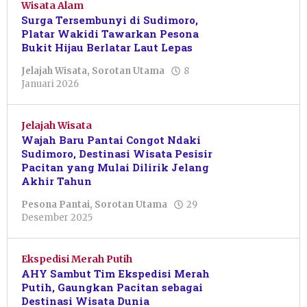
Wisata Alam
Surga Tersembunyi di Sudimoro,
Platar Wakidi Tawarkan Pesona
Bukit Hijau Berlatar Laut Lepas
Jelajah Wisata
,
Sorotan Utama
8
oleh
Januari 2026
Muhammad
Fifaii
Zain
Jelajah Wisata
Fauzi
Wajah Baru Pantai Congot Ndaki
Sudimoro, Destinasi Wisata Pesisir
Pacitan yang Mulai Dilirik Jelang
Akhir Tahun
Pesona Pantai
,
Sorotan Utama
29
oleh
Desember 2025
Anggik
Feriansyah
Ekspedisi Merah Putih
AHY Sambut Tim Ekspedisi Merah
Putih, Gaungkan Pacitan sebagai
Destinasi Wisata Dunia