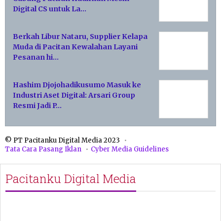
Digital CS untuk La…
Berkah Libur Nataru, Supplier Kelapa
Muda di Pacitan Kewalahan Layani
Pesanan hi…
Hashim Djojohadikusumo Masuk ke
Industri Aset Digital: Arsari Group
Resmi Jadi P…
© PT Pacitanku Digital Media 2023
Tata Cara Pasang Iklan
Cyber Media Guidelines
Pacitanku Digital Media