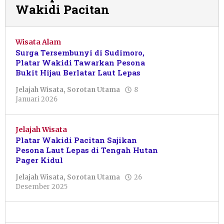
Wakidi Pacitan
Wisata Alam
Surga Tersembunyi di Sudimoro,
Platar Wakidi Tawarkan Pesona
Bukit Hijau Berlatar Laut Lepas
Jelajah Wisata
,
Sorotan Utama
8
oleh
Januari 2026
Muhammad
Fifaii
Zain
Jelajah Wisata
Fauzi
Platar Wakidi Pacitan Sajikan
Pesona Laut Lepas di Tengah Hutan
Pager Kidul
Jelajah Wisata
,
Sorotan Utama
26
oleh
Desember 2025
Rizky
Dwi
Nurtanto