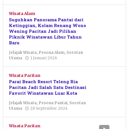
Wisata Alam
Suguhkan Panorama Pantai dari
Ketinggian, Kolam Renang Wono
Wening Pacitan Jadi Pilihan
Piknik Wisatawan Libur Tahun
Baru
Jelajah Wisata
,
Pesona Alam
,
Sorotan
oleh
Utama
1 Januari 2026
Putri
Zetha
Alviany
Wisata Pacitan
Parai Beach Resort Teleng Ria
Pacitan Jadi Salah Satu Destinasi
Favorit Wisatawan Luar Kota
Jelajah Wisata
,
Pesona Pantai
,
Sorotan
oleh
Utama
28 September 2024
Pacitanku
Wisata Pacitan