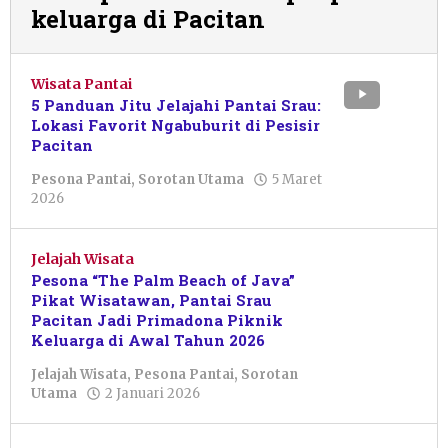
keluarga di Pacitan
Wisata Pantai
5 Panduan Jitu Jelajahi Pantai Srau:
Lokasi Favorit Ngabuburit di Pesisir
Pacitan
Pesona Pantai
,
Sorotan Utama
5 Maret
oleh
2026
Shevira
Zahra
Irnanda
Jelajah Wisata
Putri
Pesona “The Palm Beach of Java”
Pikat Wisatawan, Pantai Srau
Pacitan Jadi Primadona Piknik
Keluarga di Awal Tahun 2026
Jelajah Wisata
,
Pesona Pantai
,
Sorotan
oleh
Utama
2 Januari 2026
Istikomah
Assyahidah