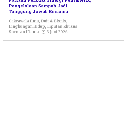
Pacitan Perkuat Sinergi Pentahelix,
Pengelolaan Sampah Jadi
Tanggung Jawab Bersama
Cakrawala Ilmu
,
Duit & Bisnis
,
Lingkungan Hidup
,
Liputan Khusus
,
oleh
Sorotan Utama
3 Juni 2026
Nur
Azizah