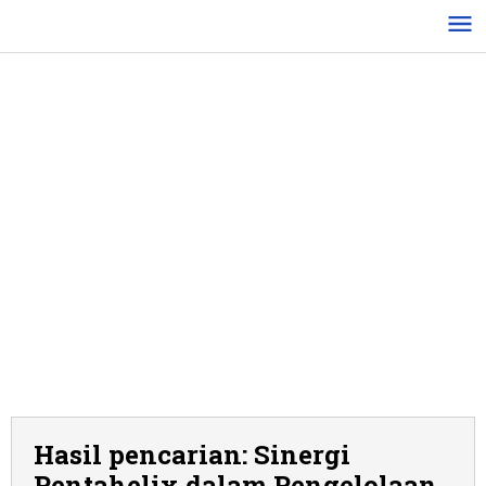
Lewati
ke
konten
Hasil pencarian: Sinergi
Pentahelix dalam Pengelolaan