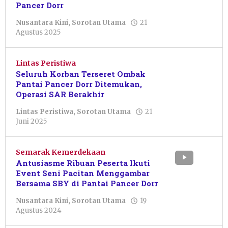
Pancer Dorr
Nusantara Kini
,
Sorotan Utama
21
oleh
Agustus 2025
Putro
Primanto
Lintas Peristiwa
Seluruh Korban Terseret Ombak
Pantai Pancer Dorr Ditemukan,
Operasi SAR Berakhir
Lintas Peristiwa
,
Sorotan Utama
21
oleh
Juni 2025
Nur
Azizah
Semarak Kemerdekaan
Antusiasme Ribuan Peserta Ikuti
Event Seni Pacitan Menggambar
Bersama SBY di Pantai Pancer Dorr
Nusantara Kini
,
Sorotan Utama
19
oleh
Agustus 2024
Resi