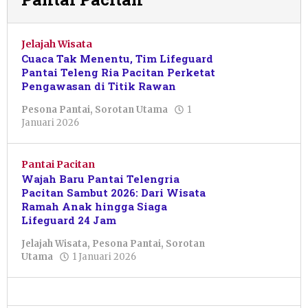
Jelajah Wisata
Cuaca Tak Menentu, Tim Lifeguard
Pantai Teleng Ria Pacitan Perketat
Pengawasan di Titik Rawan
Pesona Pantai
,
Sorotan Utama
1
oleh
Januari 2026
Gita
Ariska
Maharani
Pantai Pacitan
Wajah Baru Pantai Telengria
Pacitan Sambut 2026: Dari Wisata
Ramah Anak hingga Siaga
Lifeguard 24 Jam
Jelajah Wisata
,
Pesona Pantai
,
Sorotan
oleh
Utama
1 Januari 2026
Zoxlien
Pacxroy
Zizvant
Java