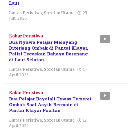
Laut
Lintas Peristiwa
,
Sorotan Utama
25
oleh
Juni 2025
Pacitanku
Kabar Peristiwa
Dua Nyawa Pelajar Melayang
Diterjang Ombak di Pantai Klayar,
Polisi Tegaskan Bahaya Berenang
di Laut Selatan
Lintas Peristiwa
,
Sorotan Utama
13
oleh
April 2025
Resi
Wulandari
Kabar Peristiwa
Dua Pelajar Boyolali Tewas Terseret
Ombak Saat Asyik Bermain di
Pantai Klayar Pacitan
Lintas Peristiwa
,
Sorotan Utama
12
oleh
April 2025