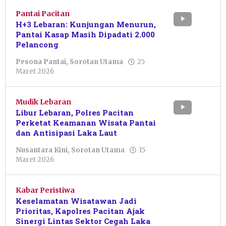
Pantai Pacitan
H+3 Lebaran: Kunjungan Menurun,
Pantai Kasap Masih Dipadati 2.000
Pelancong
Pesona Pantai
,
Sorotan Utama
25
oleh
Maret 2026
Febriani
Cahyaningtias
Mudik Lebaran
Libur Lebaran, Polres Pacitan
Perketat Keamanan Wisata Pantai
dan Antisipasi Laka Laut
Nusantara Kini
,
Sorotan Utama
15
oleh
Maret 2026
Sulthan
Shalahuddin
Kabar Peristiwa
Keselamatan Wisatawan Jadi
Prioritas, Kapolres Pacitan Ajak
Sinergi Lintas Sektor Cegah Laka