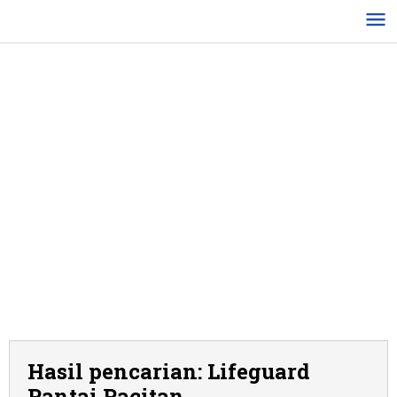
Lewati
ke
konten
Hasil pencarian: Lifeguard
Pantai Pacitan