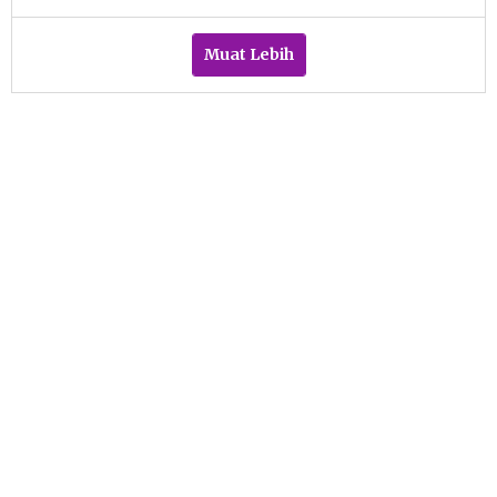
Sulthan
Shalahuddin
Muat Lebih